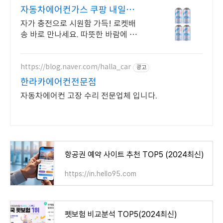
자동차에어컨가스 쿠팡 내일도착
로켓배송
자가 충전으로 시원함 가득! 로켓배
송 바로 만나세요. 따뜻한 바람에 스
트레스 받았다면? 에어컨 가스 보충
키트로 해결!
https://blog.naver.com/halla_car
광고
한라카에어컨전문점
자동차에어컨 고장 수리 전문업체 입니다.
항공권 예약 사이트 추천 TOP5 (2024최신)
https://in.hello95.com
펫보험 비교분석 TOP5(2024최신)