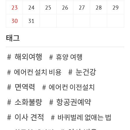
23
24
25
26
27
28
29
30
31
태그
해외여행
휴양 여행
눈건강
에어컨 설치 비용
면역력
에어컨 이전설치
소화불량
항공권예약
이사 견적
바퀴벌레 없애는 법