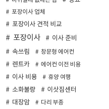
당뇨
바퀴벌레 없애는 법
포장이사 업체
포장이사 견적 비교
포장이사
이사 준비
속쓰림
창문형 에어컨
렌트카
에어컨 이전 비용
이사 비용
휴양 여행
소화불량
이삿짐센터
대장암
다리 부종